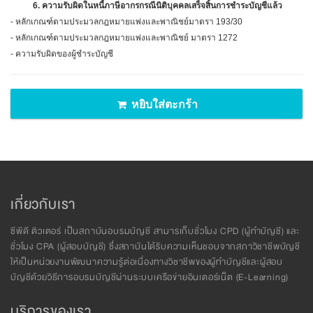
6.
ความรับผิดในหนี้ภาษีอากรกรณีนิติบุคคลเสร็จสิ้นการชำระบัญชีแล้ว
- หลักเกณฑ์ตามประมวลกฎหมายแพ่งและพาณิชย์มาตรา
193/30
-
หลักเกณฑ์ตามประมวลกฎหมายแพ่งและพาณิชย์ มาตรา
1272
-
ความรับผิดของผู้ชำระบัญชี
หยิบใส่ตะกร้า
เกี่ยวกับเรา
ซีพีดี ติวเตอร์ เป็นสถาบันอบรมบัญชี สามารเก็บชั่วโมง CPD (ผู้ทำบัญชี) และ
ชั่วโมง CPA (ผู้สอบบัญชี) ซึ่งสถาบันได้รับความเห็นชอบจากสภาวิชาชีพบัญชี
ให้เป็นหน่วยงานพัฒนาความรู้ต่อเนื่องทางวิชาชีพของผู้ทำบัญชีและผู้สอบ
บัญชีด้วยวิธีการอบรมบัญชีผ่านระบบเครือข่ายอินเตอร์เน็ต (E-Learning)
บริการของเรา